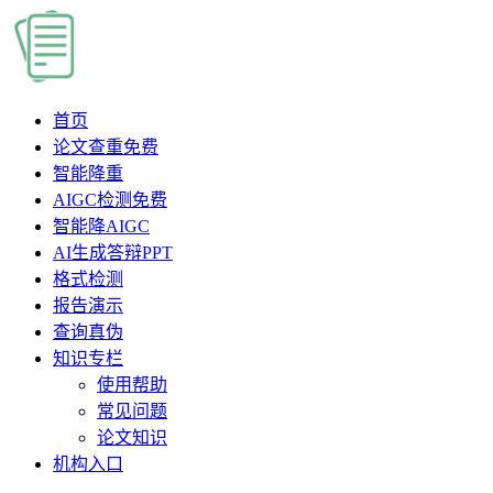
首页
论文查重
免费
智能降重
AIGC检测
免费
智能降AIGC
AI生成答辩PPT
格式检测
报告演示
查询真伪
知识专栏
使用帮助
常见问题
论文知识
机构入口