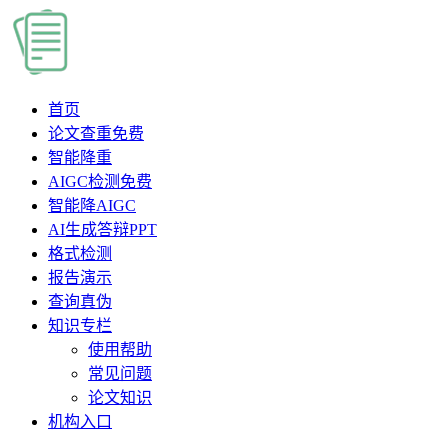
首页
论文查重
免费
智能降重
AIGC检测
免费
智能降AIGC
AI生成答辩PPT
格式检测
报告演示
查询真伪
知识专栏
使用帮助
常见问题
论文知识
机构入口