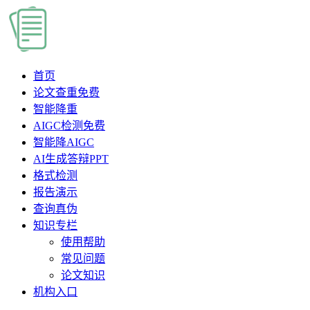
首页
论文查重
免费
智能降重
AIGC检测
免费
智能降AIGC
AI生成答辩PPT
格式检测
报告演示
查询真伪
知识专栏
使用帮助
常见问题
论文知识
机构入口