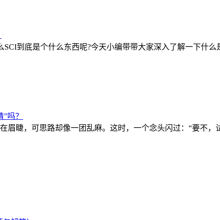
？
SCI到底是个什么东西呢?今天小编带带大家深入了解一下什么是S
睛”吗？
在眉睫，可思路却像一团乱麻。这时，一个念头闪过：“要不，试