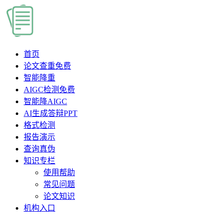
首页
论文查重
免费
智能降重
AIGC检测
免费
智能降AIGC
AI生成答辩PPT
格式检测
报告演示
查询真伪
知识专栏
使用帮助
常见问题
论文知识
机构入口