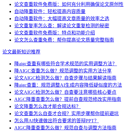
论文查重软件免费版：如何充分利用确保论文原创性
自动降重软件：轻松提高内容质量
自动降重软件：大幅提高文章质量的效率之选
论文重复率怎么查：解读论文重复检测的秘密
论文查重软件免费版：特点和功能介绍
论文怎么查重免费：帮你提高论文质量完整指南
论文最新知识推荐
降aigc查重有哪些符合学术规范的实用调整方法？
降AIGC查重怎么做？规范调整的实用方法分享
论文AIGC检测怎么做？自查步骤与结果解读指南
降aigc查重：规范调整AI生成内容降低疑似度的方法
论文AIGC检测怎么做？自查要注意哪些核心要点
AIGC降重查重怎么做？提前自查规范修改实用指南
论文降重怎么改才能合规达标？
论文查重怎么自查才合规？实用步骤帮你提前避坑
怎么用AI快速做出符合要求的答辩PPT？
AIGC降重查重怎么做？规范自查与调整方法指南