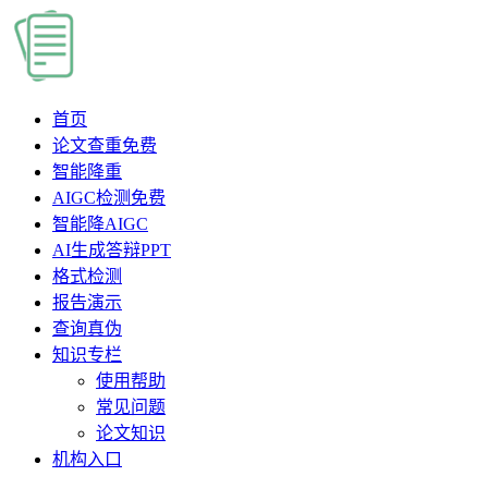
首页
论文查重
免费
智能降重
AIGC检测
免费
智能降AIGC
AI生成答辩PPT
格式检测
报告演示
查询真伪
知识专栏
使用帮助
常见问题
论文知识
机构入口