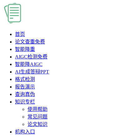
首页
论文查重
免费
智能降重
AIGC检测
免费
智能降AIGC
AI生成答辩PPT
格式检测
报告演示
查询真伪
知识专栏
使用帮助
常见问题
论文知识
机构入口