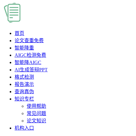
首页
论文查重
免费
智能降重
AIGC检测
免费
智能降AIGC
AI生成答辩PPT
格式检测
报告演示
查询真伪
知识专栏
使用帮助
常见问题
论文知识
机构入口