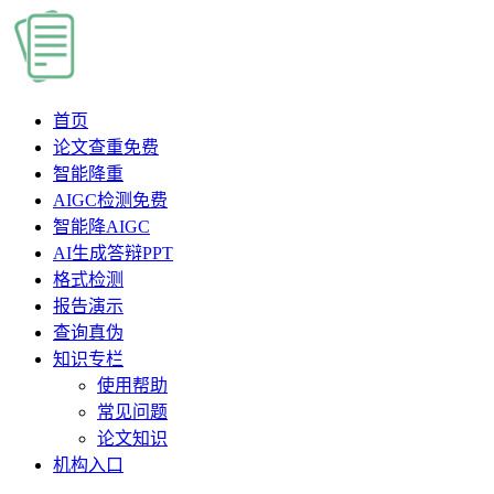
首页
论文查重
免费
智能降重
AIGC检测
免费
智能降AIGC
AI生成答辩PPT
格式检测
报告演示
查询真伪
知识专栏
使用帮助
常见问题
论文知识
机构入口