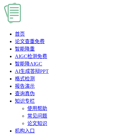
首页
论文查重
免费
智能降重
AIGC检测
免费
智能降AIGC
AI生成答辩PPT
格式检测
报告演示
查询真伪
知识专栏
使用帮助
常见问题
论文知识
机构入口