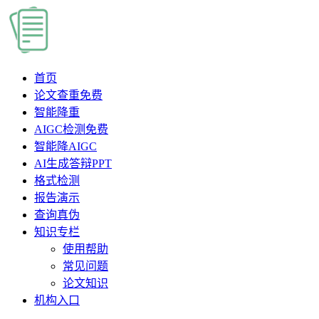
首页
论文查重
免费
智能降重
AIGC检测
免费
智能降AIGC
AI生成答辩PPT
格式检测
报告演示
查询真伪
知识专栏
使用帮助
常见问题
论文知识
机构入口