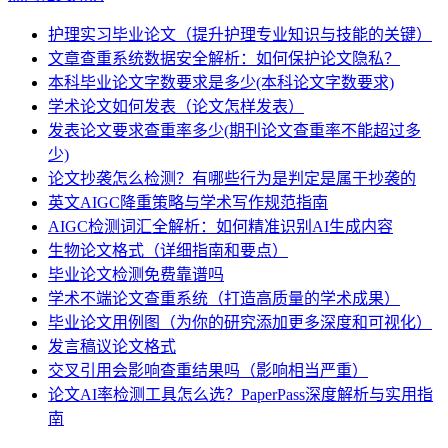
护理实习毕业论文（提升护理专业知识与技能的关键）
文章查重系统数据安全解析：如何保护论文隐私？
本科毕业论文字数要求是多少(本科论文字数要求)
学术论文如何发表（论文怎样发表）
发表论文要求查重率多少(期刊论文查重率不能超过多
少)
论文抄袭怎么检测？有哪些行为是判定是属于抄袭的
英文AIGC降重策略与学术写作规范指南
AIGC检测词汇全解析：如何精准识别AI生成内容
生物论文格式（详细指南和要点）
毕业论文检测免费靠谱吗
学术不端论文查重系统（打造高质量的学术成果）
毕业论文用例图（为你的研究添加更多深度和可视化）
发言稿议论文格式
交叉引用会影响查重结果吗（影响相当严重）
论文AI率检测工具怎么选？PaperPass深度解析与实用指
南