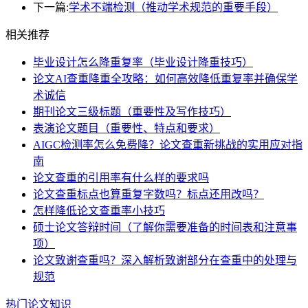
下一篇:
学术不端检测（推动学术规范的重要手段）
相关推荐
毕业设计怎么降重复率（毕业设计降重技巧）
论文AI查重降重全攻略：如何高效降低重复率并确保学
术诚信
期刊论文三级标题（重要性及写作技巧）
表演论文题目（重要性、特点和要求）
AIGC检测率怎么免费降？论文查重新挑战的实用应对指
南
论文查重的引用率有什么样的要求吗
论文查重标点也算重复字数吗？标点还用改吗？
怎样降低论文查重率小技巧
硕士论文答辩时间（了解你需要准备的时间表和注意事
项）
论文致谢查重吗？深入解析致谢部分在查重中的处理与
规范
热门论文知识