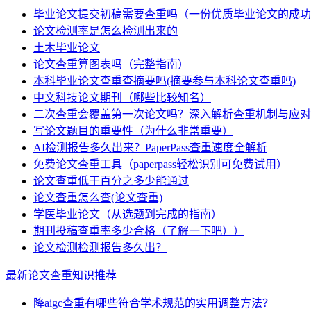
毕业论文提交初稿需要查重吗（一份优质毕业论文的成功
论文检测率是怎么检测出来的
土木毕业论文
论文查重算图表吗（完整指南）
本科毕业论文查重查摘要吗(摘要参与本科论文查重吗)
中文科技论文期刊（哪些比较知名）
二次查重会覆盖第一次论文吗？深入解析查重机制与应对
写论文题目的重要性（为什么非常重要）
AI检测报告多久出来？PaperPass查重速度全解析
免费论文查重工具（paperpass轻松识别可免费试用）
论文查重低于百分之多少能通过
论文查重怎么查(论文查重)
学医毕业论文（从选题到完成的指南）
期刊投稿查重率多少合格（了解一下吧））
论文检测检测报告多久出？
最新论文查重知识推荐
降aigc查重有哪些符合学术规范的实用调整方法？