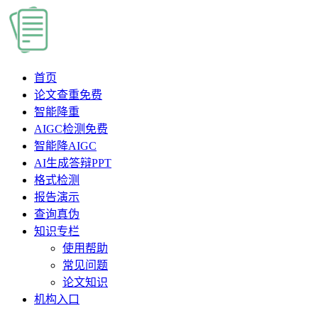
首页
论文查重
免费
智能降重
AIGC检测
免费
智能降AIGC
AI生成答辩PPT
格式检测
报告演示
查询真伪
知识专栏
使用帮助
常见问题
论文知识
机构入口