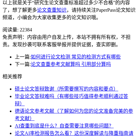
以上就是关于“研究生论文查重标准超过多少不合格”的内容
了，想了解更多
论文查重知识
，请持续关注PaperPass论文知识
频道，小编会为大家收集更多的论文知识哦。
阅读量:
22384
免责声明：内容由用户自发上传，本站不拥有所有权，不担
责。发现抄袭可联系客服举报并提供证据，查实即删。
上一篇:
如何进行论文检测 常见的检测方式有哪些
下一篇:
论文查重参考文献算吗 引用部分算吗
相关推荐
硕士论文答辩致谢（所需要撰写的内容和要点）
毕业论文答辩难吗（有哪些技巧值得参考顺利通过答
辩）
德语论文参考文献（了解如何为您的论文准备完美的参
考文献）
AI查重到底是什么？自查需要注意哪些问题？
论文AI率检测报告怎么看？这份深度解读与降重指南请