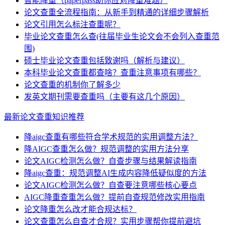
智能降重（paperpass助你应对降重难题）
论文查重全流程指南：从新手到精通的详细步骤解析
论文引用怎么标注查重呢？
毕业论文查重怎么查(往届毕业生论文会不会列入查重范
围)
硕士毕业论文查重包括致谢吗（解析与建议）
本科毕业论文查重都查啥？查重注意事项有哪些？
论文查重的机制你了解多少
发英文期刊需要查重吗（主要有这几个原因）
最新论文查重知识推荐
降aigc查重有哪些符合学术规范的实用调整方法？
降AIGC查重怎么做？规范调整的实用方法分享
论文AIGC检测怎么做？自查步骤与结果解读指南
降aigc查重：规范调整AI生成内容降低疑似度的方法
论文AIGC检测怎么做？自查要注意哪些核心要点
AIGC降重查重怎么做？提前自查规范修改实用指南
论文降重怎么改才能合规达标？
论文查重怎么自查才合规？实用步骤帮你提前避坑