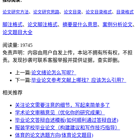
推荐阅读：
论文研究方法
、
论文研究思路
、
论文目录
、
论文目录格式
、
目录格式
脚注格式
、
论文脚注格式
、
摘要是什么意思
、
案例分析论文
、
论文题目大全
阅读量:
19745
免责声明：内容由用户自发上传，本站不拥有所有权，不担
责。发现抄袭可联系客服举报并提供证据，查实即删。
上一篇:
论文绪论怎么写呢？
下一篇:
毕业论文参考文献上哪找？应该怎么引用？
相关推荐
关注论文需要注意的细节，写起来简单多了
学术论文审稿意见（优化你的研究成果）
毕业论文答辩自述模板(如何顺利通过答辩自述)
服装学校毕业论文（构建建议和写作技巧指导）
体育的论文选题方向(体育论文题目)