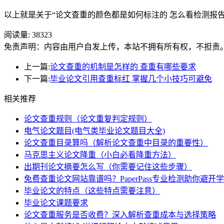
以上就是关于“论文查重的颜色都是如何标注的 怎么看检测报告”
阅读量:
38323
免责声明：内容由用户自发上传，本站不拥有所有权，不担责
上一篇:
论文查重的机制是怎样的 查重有哪些要求
下一篇:
毕业论文引用查重标红 掌握几个小技巧可避免
相关推荐
论文查重规则（论文重复判定规则）
电气论文题目(电气类毕业论文题目大全)
论文查重目录算吗（解析论文查重中目录的重要性）
马克思主义论文降重（小白必看降重方法）
出期刊论文摘要怎么写（你需要记住这些步骤）
免费查重论文网站靠谱吗？PaperPass专业检测助你避开
毕业论文的特点（这些特点需要注意）
毕业论文课题要求
论文查重服务是否收费？深入解析查重成本与选择策略