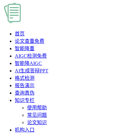
首页
论文查重
免费
智能降重
AIGC检测
免费
智能降AIGC
AI生成答辩PPT
格式检测
报告演示
查询真伪
知识专栏
使用帮助
常见问题
论文知识
机构入口