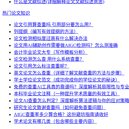
什么是文献综述(详细解释论文文献综述意思)
热门论文知识
论文引用算查重吗 引用部分要怎么用？
列提纲（编写有效提纲的方法）
论文检测相似度过高有什么解决办法
论文用AI辅助创作需要做AIGC检测吗？怎么测准确
会计毕业论文大专（写作模板分析）
论文检测怎么查 用什么系统查重？
论文引用怎么标注查重呢？
英文论文怎么查重（详细了解文献查重的方法与步骤）
学士学位论文范文（成功完成你的学位论文的秘诀）
免费的查重AI工具真的靠谱吗？深度解析其局限性与专
本科毕业论文注释（一种提升学术质量的有效工具）
论文AI查重怎么判定？深度解析算法逻辑与你的应对策
研究生论文致谢查重吗（如何避免查重问题）
AIGC查重率多少算合格？这份避坑指南请收好
学术论文有哪几类（包含哪些主要内容）