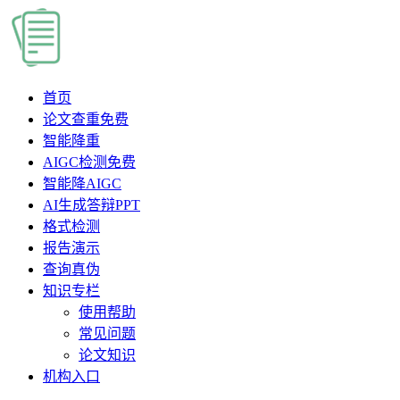
首页
论文查重
免费
智能降重
AIGC检测
免费
智能降AIGC
AI生成答辩PPT
格式检测
报告演示
查询真伪
知识专栏
使用帮助
常见问题
论文知识
机构入口