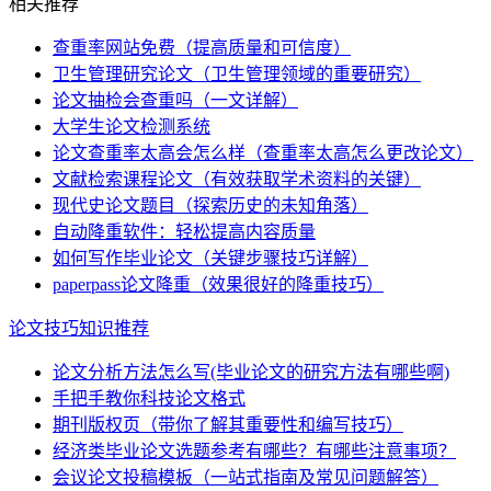
相关推荐
查重率网站免费（提高质量和可信度）
卫生管理研究论文（卫生管理领域的重要研究）
论文抽检会查重吗（一文详解）
大学生论文检测系统
论文查重率太高会怎么样（查重率太高怎么更改论文）
文献检索课程论文（有效获取学术资料的关键）
现代史论文题目（探索历史的未知角落）
自动降重软件：轻松提高内容质量
如何写作毕业论文（关键步骤技巧详解）
paperpass论文降重（效果很好的降重技巧）
论文技巧知识推荐
论文分析方法怎么写(毕业论文的研究方法有哪些啊)
手把手教你科技论文格式
期刊版权页（带你了解其重要性和编写技巧）
经济类毕业论文选题参考有哪些？有哪些注意事项？
会议论文投稿模板（一站式指南及常见问题解答）