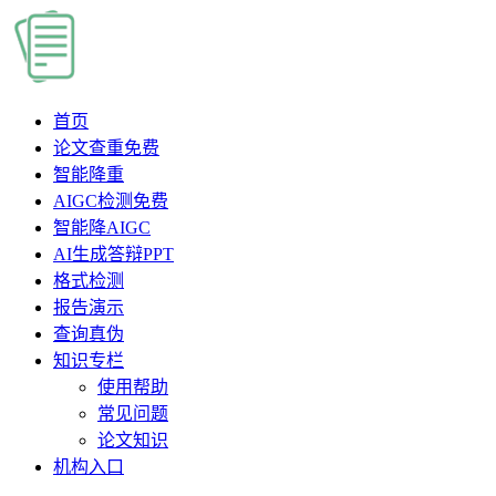
首页
论文查重
免费
智能降重
AIGC检测
免费
智能降AIGC
AI生成答辩PPT
格式检测
报告演示
查询真伪
知识专栏
使用帮助
常见问题
论文知识
机构入口