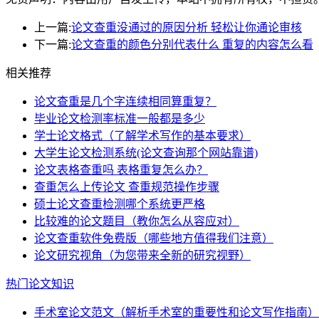
上一篇:
论文查重没通过的原因分析 轻松让你通论审核
下一篇:
论文查重的颜色分别代表什么 重复的内容怎么看
相关推荐
论文查重是几个字连续相同算重复？
毕业论文检测率标准一般都是多少
学士论文格式（了解学术写作的基本要求）
大学生论文检测系统(论文查询那个网站靠谱)
论文表格查重吗 表格重复怎么办？
查重怎么上传论文 查重规范操作步骤
硕士论文查重检测哪个系统更严格
比较难的论文题目（教你怎么从容应对）
论文查重软件免费版（哪些地方值得我们注意）
论文研究视角（为您带来全新的研究视野）
热门论文知识
手术室论文范文（解析手术室的重要性和论文写作指南）