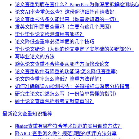
论文查重到底在查什么？PaperPass为你深度拆解检测核心
论文AI率查重怎么查？这份超详细指南请收好
论文查重报告多久能出来（你需要知道的一切）
发英文期刊需要查重吗（主要有这几个原因）
毕业毕业论文检测流程有哪些？
论文降低查重率必须掌握的几个技巧
毕业论文绪论（为你的论文奠定坚实基础的关键部分）
写毕业论文的方法
避免论文查重不合格要从哪些方面修改论文
论文查重软件有降重的功能吗(怎么降低查重率)
论文的查重率怎么降低？降重方法详解！
如何准确解读AI检测报告：关键指标与深度分析指南
研究生论文综述怎么写（一份简单易懂的指引）
硕士论文查重包括参考文献查重吗？
最新论文查重知识推荐
降aigc查重有哪些符合学术规范的实用调整方法？
降AIGC查重怎么做？规范调整的实用方法分享