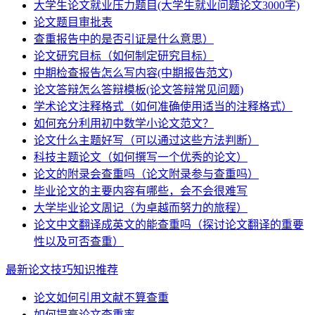
大学生论文就业压力题目(大学生就业问题论文3000字)
论文题目审批表
查重报告中的是否引证是什么意思）
论文研究目标（如何制定研究目标）
中期检查报告怎么写内容(中期报告范文)
论文答辩怎么答辩模板(论文答辩常见问题)
学术论文注释格式（如何准确使用适当的注释格式）
如何充分利用初中数学小论文范文？
论文什么主题好写（可以通过这些方法判断）
科技主题论文（如何撰写一个优秀的论文）
论文的附录会查重吗（论文附录参与查重吗）
毕业论文的主要内容有哪些，会不会很难写
大学毕业论文周记（为卓越而努力的旅程）
论文中文翻译成英文的能查重吗（探讨论文翻译的重要
性以及可否查重）
最新论文技巧知识推荐
论文如何引用文献不算查重
如何提高论文查重率