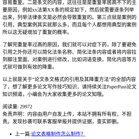
容易重复。二是条文的内容，这往往是是重复率居高不下的主
要原因，例如xx法第XX条的规定如下，然后就需要逐条列举
出来，列举法律条文是必然会导致重复的。第三点就是案例的
引用，典型案例其实就那么多，而且每个人都想用典型的案例
所以这无疑增加了重复的概率。
了解完重复率过高的原因，我们就可以对症下药，除了要避免
引用之外你还可以简化法条名称、简化法条内容或者将内容拉
到脚注里面、对案例进行修改，比如词语变换，简化内容等方
式就可做到有效的降重。
以上就是关于“论文条文格式的引用及其降重方法”的全部内容
了，想了解更多论文写作技巧知识，请持续关注PaperPass论文
知识频道，小编会为大家收集更多的论文知哦。
阅读量:
29972
免责声明：内容由用户自发上传，本站不拥有所有权，不担
责。发现抄袭可联系客服举报并提供证据，查实即删。
上一篇:
论文表格制作怎么制作？