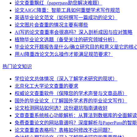
论文查重飘红（paperpass助您解决难题）
论文AIGC降重：智能工具如何重塑学术写作规范
英语毕业论文范文（如何撰写一篇成功的论文）
论文图片会查重的情况主要有哪些
AI写的论文查重率会很高吗？深入剖析成因与应对策略
植物毕业论文选题（备受关注的研究领域分析）
毕业论文开题报告是什么(确立研究目的和意义是它的核心
用AI降重改论文怎么操作才能满足规范要求？
热门论文知识
学位论文总体情况（深入了解学术研究的现状）
北京化工大学论文查重的要求
权威论文查重软件（保障您的学术声誉与文章品质）
国外的毕业论文（了解国外学术界的毕业论文写作）
论文检测网站如何选？这份避坑指南请收好
文章查重系统核心功能解析：从算法到数据库的全面解读
免费查重论文的网站靠谱吗？深度解析与PaperPass的智
论文查重查表格吗？表格如何修改不出问题？