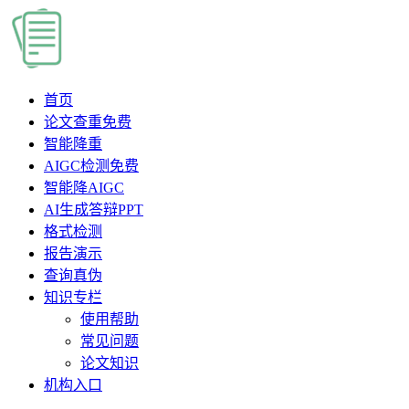
首页
论文查重
免费
智能降重
AIGC检测
免费
智能降AIGC
AI生成答辩PPT
格式检测
报告演示
查询真伪
知识专栏
使用帮助
常见问题
论文知识
机构入口