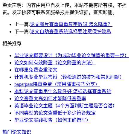
免责声明：内容由用户自发上传，本站不拥有所有权，不担
责。发现抄袭可联系客服举报并提供证据，查实即删。
上一篇:
论文图片查重算重复字数吗 怎么降重？
下一篇:
论文自助查重系统选择要注意保护隐私
相关推荐
毕业论文概要设计（为成功毕业论文铺垫的重要一步）
论文如何有效降重（论文降重的方法）
在哪里免费查重论文
计算机专业毕业答辩（轻松通过的技巧和常见问题）
paperpass降重免费（常用降重技巧分享）
本科论文查重用什么软件好 怎样选择查重系统
论文查重太高如何才能降低查重率
英语毕业论文主题（4个方面判断主题是否合适）
不同类型的论文查重低于多少符合规定
毕业论文实践报告（如何正确撰写）
热门论文知识