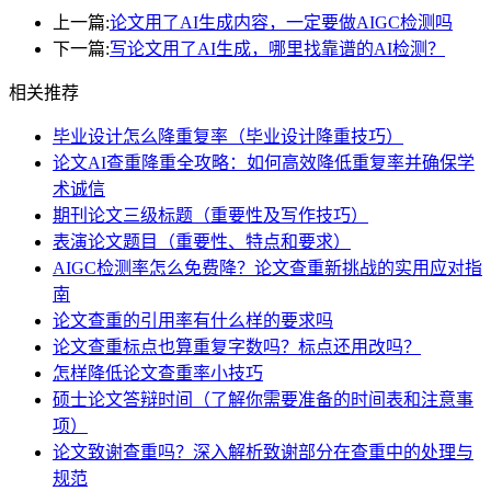
上一篇:
论文用了AI生成内容，一定要做AIGC检测吗
下一篇:
写论文用了AI生成，哪里找靠谱的AI检测？
相关推荐
毕业设计怎么降重复率（毕业设计降重技巧）
论文AI查重降重全攻略：如何高效降低重复率并确保学
术诚信
期刊论文三级标题（重要性及写作技巧）
表演论文题目（重要性、特点和要求）
AIGC检测率怎么免费降？论文查重新挑战的实用应对指
南
论文查重的引用率有什么样的要求吗
论文查重标点也算重复字数吗？标点还用改吗？
怎样降低论文查重率小技巧
硕士论文答辩时间（了解你需要准备的时间表和注意事
项）
论文致谢查重吗？深入解析致谢部分在查重中的处理与
规范