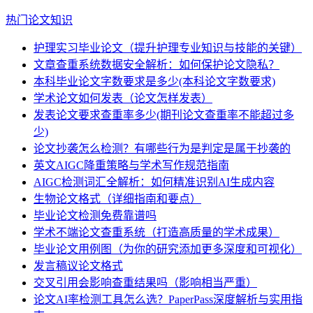
热门论文知识
护理实习毕业论文（提升护理专业知识与技能的关键）
文章查重系统数据安全解析：如何保护论文隐私？
本科毕业论文字数要求是多少(本科论文字数要求)
学术论文如何发表（论文怎样发表）
发表论文要求查重率多少(期刊论文查重率不能超过多
少)
论文抄袭怎么检测？有哪些行为是判定是属于抄袭的
英文AIGC降重策略与学术写作规范指南
AIGC检测词汇全解析：如何精准识别AI生成内容
生物论文格式（详细指南和要点）
毕业论文检测免费靠谱吗
学术不端论文查重系统（打造高质量的学术成果）
毕业论文用例图（为你的研究添加更多深度和可视化）
发言稿议论文格式
交叉引用会影响查重结果吗（影响相当严重）
论文AI率检测工具怎么选？PaperPass深度解析与实用指