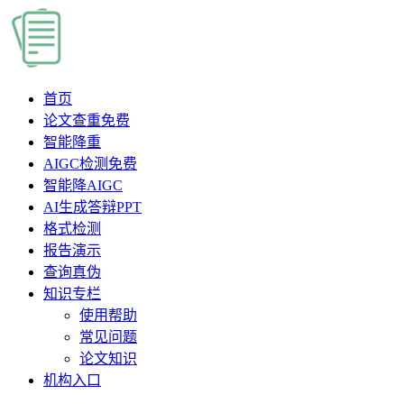
首页
论文查重
免费
智能降重
AIGC检测
免费
智能降AIGC
AI生成答辩PPT
格式检测
报告演示
查询真伪
知识专栏
使用帮助
常见问题
论文知识
机构入口