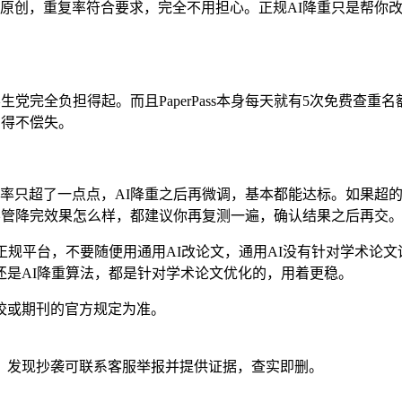
原创，重复率符合要求，完全不用担心。正规AI降重只是帮你
党完全负担得起。而且PaperPass本身每天就有5次免费查
，得不偿失。
率只超了一点点，AI降重之后再微调，基本都能达标。如果超
不管降完效果怎么样，都建议你再复测一遍，确认结果之后再交
平台，不要随便用通用AI改论文，通用AI没有针对学术论文训练
还是AI降重算法，都是针对学术论文优化的，用着更稳。
校或期刊的官方规定为准。
。发现抄袭可联系客服举报并提供证据，查实即删。