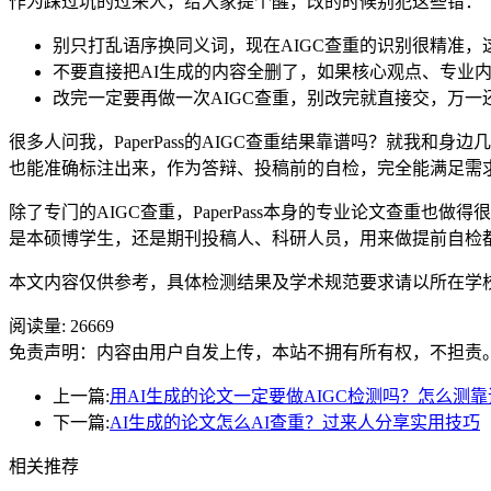
作为踩过坑的过来人，给大家提个醒，改的时候别犯这些错：
别只打乱语序换同义词，现在AIGC查重的识别很精准
不要直接把AI生成的内容全删了，如果核心观点、专业
改完一定要再做一次AIGC查重，别改完就直接交，万
很多人问我，PaperPass的AIGC查重结果靠谱吗？就
也能准确标注出来，作为答辩、投稿前的自检，完全能满足需求
除了专门的AIGC查重，PaperPass本身的专业论文查
是本硕博学生，还是期刊投稿人、科研人员，用来做提前自检
本文内容仅供参考，具体检测结果及学术规范要求请以所在学
阅读量:
26669
免责声明：内容由用户自发上传，本站不拥有所有权，不担责
上一篇:
用AI生成的论文一定要做AIGC检测吗？怎么测靠
下一篇:
AI生成的论文怎么AI查重？过来人分享实用技巧
相关推荐