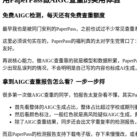
用PaperPass做AIGC查重的实用体验
免费AIGC检测，每天还有免费查重额度
最早我也是被同门安利的PaperPass，之前也试过不少常见
这里必须说句实在的，PaperPass的福利真的太对学生党
友好。
再说核心能力，做AIGC查重靠的就是模型和数据积累，Pape
少出现乱误判的情况，不会明明是自己写的内容也标成AI生成
拿到AIGC查重报告怎么看？一步一步捋
很多第一次做AIGC查重的同学，怕报告太复杂看不懂，其实Pa
首先看整体的AIGC生成占比，整体占比超过学校或期
然后看颜色标注，一般红色就是高风险疑似AIGC生成
除了AIGC查重结果，同步还会出文字重复率的检测报
而且PaperPass的检测报告支持下载电子版，存下来慢慢