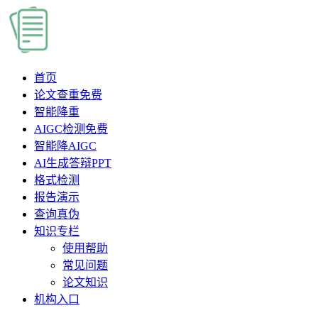
首页
论文查重
免费
智能降重
AIGC检测
免费
智能降AIGC
AI生成答辩PPT
格式检测
报告演示
查询真伪
知识专栏
使用帮助
常见问题
论文知识
机构入口