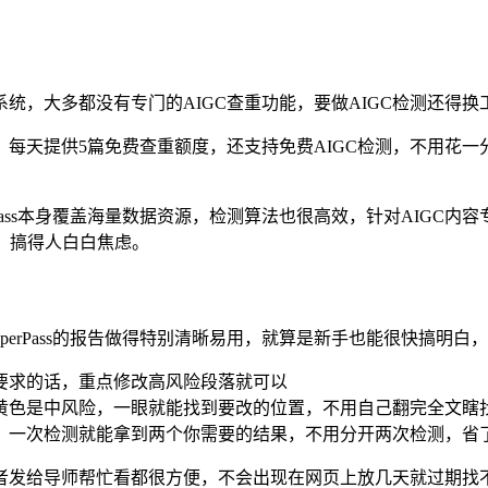
查重系统，大多都没有专门的AIGC查重功能，要做AIGC检测还
胃口了：每天提供5篇免费查重额度，还支持免费AIGC检测，不用
rPass本身覆盖海量数据资源，检测算法也很高效，针对AIGC
，搞得人白白焦虑。
perPass的报告做得特别清晰易用，就算是新手也能很快搞明
刊要求的话，重点修改高风险段落就可以
，黄色是中风险，一眼就能找到要改的位置，不用自己翻完全文瞎
告，一次检测就能拿到两个你需要的结果，不用分开两次检测，省
改，或者发给导师帮忙看都很方便，不会出现在网页上放几天就过期