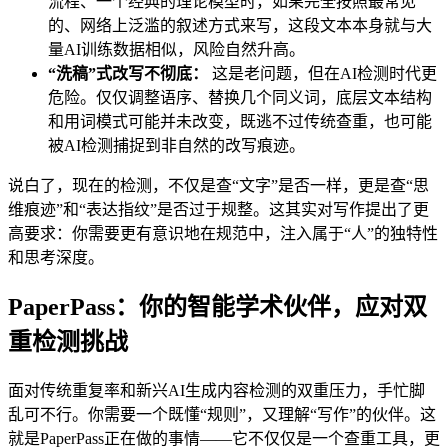
流程、一个经典的理论模型时，如果完全按照最常见
的、网络上泛滥的叙述方式来写，这段文本本身就与大
量AI训练数据相似，风险自然升高。
“洗稿”式改写不彻底：
这是老问题，但在AI检测时代更
危险。仅仅调整语序、替换几个同义词，底层文本结构
和用词模式可能并未改变，既逃不过传统查重，也可能
被AI检测捕捉到非自然的改写痕迹。
说白了，现在的检测，不仅是查“文字”是否一样，更是查“思
维痕迹”和“表达指纹”是否过于规整。这其实对写作提出了更
高要求：你需要更有意识地在规范中，注入属于“人”的独特性
和思考深度。
PaperPass：你的智能学术伙伴，应对双
重检测挑战
面对传统重复率和新兴AI生成内容检测的双重压力，手忙脚
乱可不行。你需要一个既懂“规则”，又理解“写作”的伙伴。这
就是PaperPass正在做的事情——它不仅仅是一个查重工具，更