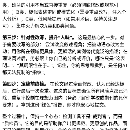
类，确凿的引用不当或直接重复（必须彻底修改或规范引
用）；B类，疑似表述雷同或模式化（需要重点改写，注入个
人分析）；C类，低风险提示（如常用术语，保持关注即
可）。集中火力解决A类和B类问题。
第三步：针对性改写，提升“人味”。
这是最核心的一步。对
于需要改写的部分： 尝试改变叙述视角；把被动语态改为主
动；用你所在领域更具体、更鲜活的案例替代宽泛的描述；在
理论阐述后，务必跟上你自己的分析或评价，哪怕只是“这表
明...”、“其局限性在于...”。记住，你的思考和批判，是任何AI
都无法复制的“指纹”。
第四步：定稿前终检。
在论文经过全面修改、认为已经达标
后，进行最后一次查重。这次的目标是确认所有风险点都已消
除，重复率控制在理想范围内（务必了解你学校或期刊的具体
要求）。拿到这份“绿色”报告，你才能安心地提交。
整个过程中，保持一个心态：检测工具不是“裁判官”，而是
“质检员”。它的目的是帮助你产出更规范、更原创的作品，而