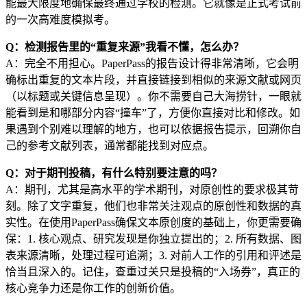
能最大限度地确保最终通过学校的检测。它就像是正式考试前
的一次高难度模拟考。
Q：检测报告里的“重复来源”我看不懂，怎么办？
A：完全不用担心。PaperPass的报告设计得非常清晰，它会明
确标出重复的文本片段，并直接链接到相似的来源文献或网页
（以标题或关键信息呈现）。你不需要自己大海捞针，一眼就
能看到是和哪部分内容“撞车”了，方便你直接对比和修改。如
果遇到个别难以理解的地方，也可以依据报告提示，回溯你自
己的参考文献列表，通常都能找到对应点。
Q：对于期刊投稿，有什么特别要注意的吗？
A：期刊，尤其是高水平的学术期刊，对原创性的要求极其苛
刻。除了文字重复，他们也非常关注观点的原创性和数据的真
实性。在使用PaperPass确保文本原创度的基础上，你更需要确
保：1. 核心观点、研究发现是你独立提出的；2. 所有数据、图
表来源清晰，处理过程可追溯；3. 对前人工作的引用和评述是
恰当且深入的。记住，查重过关只是投稿的“入场券”，真正的
核心竞争力还是你工作的创新价值。