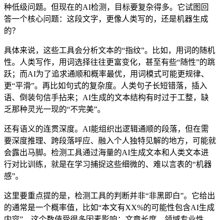
种低级问题。但现在的AI检测，目标要复杂得多。它试图回
答一个核心问题：这段文字，更像人类写的，还是机器生成
的？
具体来说，这些工具会分析文本的“指纹”。比如，用词的随机
性。人类写作，用词选择往往更富变化，甚至有些“随性”的跳
跃；而AI为了追求通顺和概率最优，用词模式可能更规律、
更“平滑”。再比如句式的复杂度。人类句子长短错落，插入
语、倒装句信手拈来；AI生成的文本结构有时过于工整，缺
乏那种灵光一现的“不完美”。
还有语义的连贯深度。AI能组织出逻辑通顺的段落，但在需
要深度推理、跨段落呼应、融入个人独特见解的地方，可能就
会露出马脚。检测工具通过海量的AI生成文本和人类文本进
行对比训练，就是在学习捕捉这些细微的、难以言表的“机器
感”。
这里要重点提的是，检测工具的判断并非“非黑即白”。它给出
的通常是一个概率值，比如“本文有XX%的可能性包含AI生成
内容”。这个数值受很多因素影响：文章长度、领域专业性、