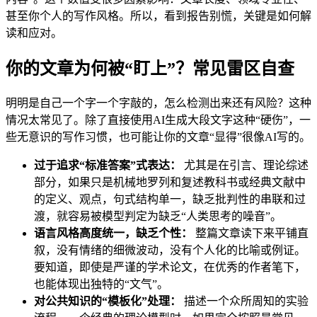
甚至你个人的写作风格。所以，看到报告别慌，关键是如何解
读和应对。
你的文章为何被“盯上”？常见雷区自查
明明是自己一个字一个字敲的，怎么检测出来还有风险？这种
情况太常见了。除了直接使用AI生成大段文字这种“硬伤”，一
些无意识的写作习惯，也可能让你的文章“显得”很像AI写的。
过于追求“标准答案”式表达：
尤其是在引言、理论综述
部分，如果只是机械地罗列和复述教科书或经典文献中
的定义、观点，句式结构单一，缺乏批判性的串联和过
渡，就容易被模型判定为缺乏“人类思考的噪音”。
语言风格高度统一，缺乏个性：
整篇文章读下来平铺直
叙，没有情绪的细微波动，没有个人化的比喻或例证。
要知道，即使是严谨的学术论文，在优秀的作者笔下，
也能体现出独特的“文气”。
对公共知识的“模板化”处理：
描述一个众所周知的实验