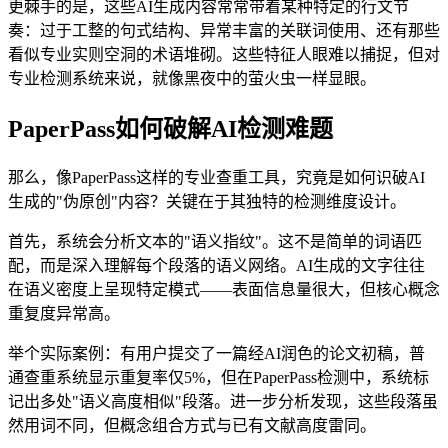
更棘手的是，这些AI生成内容常常带着某种特定的行文节
奏：过于工整的句式结构、异常丰富的关联词使用、还有那些
看似专业实则空洞的术语堆砌。这些特征人眼难以捕捉，但对
专业检测系统来说，就像黑夜中的萤火虫一样显眼。
PaperPass如何破解AI检测难题
那么，像PaperPass这样的专业查重工具，究竟是如何识破AI
生成的"伪原创"内容？关键在于其独特的检测维度设计。
首先，系统会分析文本的"语义指纹"。这不是简单的词语匹
配，而是深入理解每个段落的语义网络。AI生成的文字往往
在语义密度上呈现特定模式——表面信息量很大，但核心概念
重复度异常高。
举个实际案例：有用户提交了一篇经AI润色的论文初稿，普
通查重系统显示重复率仅5%，但在PaperPass检测中，系统标
记出多处"语义高度相似"段落。进一步分析发现，这些段落虽
然用词不同，但概念组合方式与已有文献高度雷同。