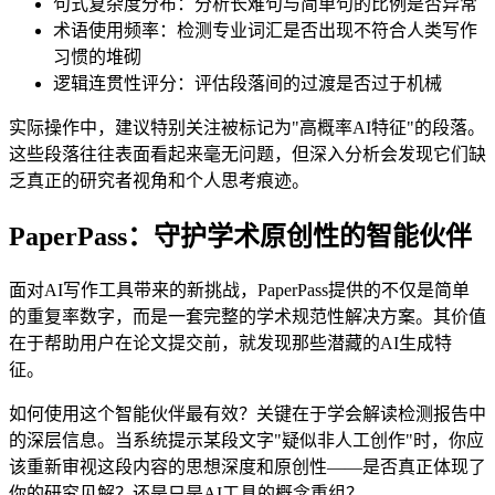
句式复杂度分布：分析长难句与简单句的比例是否异常
术语使用频率：检测专业词汇是否出现不符合人类写作
习惯的堆砌
逻辑连贯性评分：评估段落间的过渡是否过于机械
实际操作中，建议特别关注被标记为"高概率AI特征"的段落。
这些段落往往表面看起来毫无问题，但深入分析会发现它们缺
乏真正的研究者视角和个人思考痕迹。
PaperPass：守护学术原创性的智能伙伴
面对AI写作工具带来的新挑战，PaperPass提供的不仅是简单
的重复率数字，而是一套完整的学术规范性解决方案。其价值
在于帮助用户在论文提交前，就发现那些潜藏的AI生成特
征。
如何使用这个智能伙伴最有效？关键在于学会解读检测报告中
的深层信息。当系统提示某段文字"疑似非人工创作"时，你应
该重新审视这段内容的思想深度和原创性——是否真正体现了
你的研究见解？还是只是AI工具的概念重组？