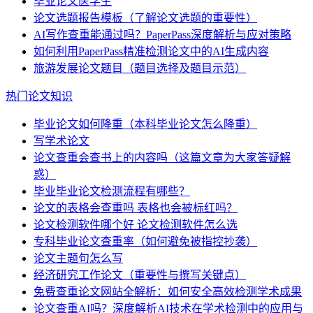
毕业论文医学生
论文选题报告模板（了解论文选题的重要性）
AI写作查重能通过吗？PaperPass深度解析与应对策略
如何利用PaperPass精准检测论文中的AI生成内容
旅游发展论文题目（题目选择及题目示范）
热门论文知识
毕业论文如何降重（本科毕业论文怎么降重）
写学术论文
论文查重会查书上的内容吗（这篇文章为大家答疑解
惑）
毕业毕业论文检测流程有哪些？
论文的表格会查重吗 表格也会被标红吗？
论文检测软件哪个好 论文检测软件怎么选
专科毕业论文查重率（如何避免被指控抄袭）
论文主题句怎么写
经济研究工作论文（重要性与撰写关键点）
免费查重论文网站全解析：如何安全高效检测学术成果
论文查重AI吗？深度解析AI技术在学术检测中的应用与