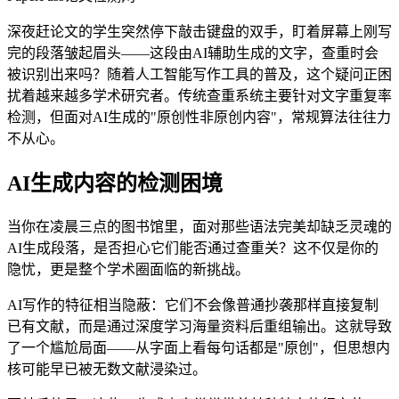
深夜赶论文的学生突然停下敲击键盘的双手，盯着屏幕上刚写
完的段落皱起眉头——这段由AI辅助生成的文字，查重时会
被识别出来吗？随着人工智能写作工具的普及，这个疑问正困
扰着越来越多学术研究者。传统查重系统主要针对文字重复率
检测，但面对AI生成的"原创性非原创内容"，常规算法往往力
不从心。
AI生成内容的检测困境
当你在凌晨三点的图书馆里，面对那些语法完美却缺乏灵魂的
AI生成段落，是否担心它们能否通过查重关？这不仅是你的
隐忧，更是整个学术圈面临的新挑战。
AI写作的特征相当隐蔽：它们不会像普通抄袭那样直接复制
已有文献，而是通过深度学习海量资料后重组输出。这就导致
了一个尴尬局面——从字面上看每句话都是"原创"，但思想内
核可能早已被无数文献浸染过。