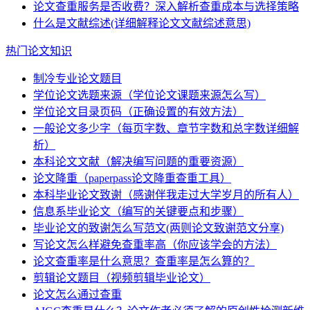
论文查重服务是否收费？深入解析查重成本与选择策略
什么是文献综述(详细解释论文文献综述意思)
热门论文知识
制冷专业论文题目
学位论文选题来源（学位论文课题来源怎么写）
学位论文目录页码（正确设置的有效方法）
一般论文多少字（每页字数、章节字数和总字数详细解
析）
本科论文文献（解决编写问题的重要资源）
论文降重（paperpass论文降重查重工具）
本科毕业论文致谢（感谢伴我走过大学岁月的所有人）
信息系毕业论文（编写的关键要点和步骤）
毕业论文的致谢怎么写范文(两则论文致谢范文分享)
写论文怎么样避免查重率高（你应该学会的方法）
论文查重率是什么意思？查重率是怎么算的？
剪辑论文题目（视频剪辑毕业论文）
论文怎么通过查重