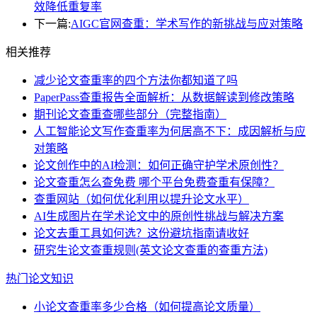
效降低重复率
下一篇:
AIGC官网查重：学术写作的新挑战与应对策略
相关推荐
减少论文查重率的四个方法你都知道了吗
PaperPass查重报告全面解析：从数据解读到修改策略
期刊论文查重查哪些部分（完整指南）
人工智能论文写作查重率为何居高不下：成因解析与应
对策略
论文创作中的AI检测：如何正确守护学术原创性？
论文查重怎么查免费 哪个平台免费查重有保障？
查重网站（如何优化利用以提升论文水平）
AI生成图片在学术论文中的原创性挑战与解决方案
论文去重工具如何选？这份避坑指南请收好
研究生论文查重规则(英文论文查重的查重方法)
热门论文知识
小论文查重率多少合格（如何提高论文质量）