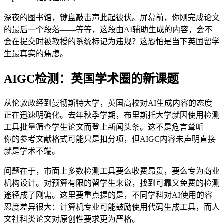
深夜的图书馆，键盘敲击声此起彼伏。屏幕前，你刚完成论文
的最后一个段落——等等，这段由AI辅助生成的内容，会不
会在提交时被教授的系统标记为违规？这恐怕是当下英国留学
生最真实的焦虑。
AIGC检测：英国学术圈的新课题
从伦敦政经到曼彻斯特大学，英国高校对AI生成内容的态度
正在迅速明确化。去年秋季学期，布里斯托大学就因使用检测
工具批量筛查学生论文而登上新闻头条。这不是危言耸听——
你的参考文献格式可能只是扣分项，但AIGC内容未声明直接
就是学术不端。
问题在于，市面上多数检测工具要么收费昂贵，要么专为商业
机构设计。对预算有限的留学生来说，找到可靠又免费的检测
途径成了刚需。这里要重点提的是，不同学科对AI使用的容
忍度差异很大：计算机专业可能鼓励使用代码生成工具，而人
文社科类论文对原创性要求更为严格。