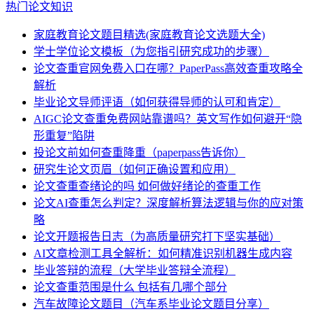
热门论文知识
家庭教育论文题目精选(家庭教育论文选题大全)
学士学位论文模板（为您指引研究成功的步骤）
论文查重官网免费入口在哪？PaperPass高效查重攻略全
解析
毕业论文导师评语（如何获得导师的认可和肯定）
AIGC论文查重免费网站靠谱吗？英文写作如何避开“隐
形重复”陷阱
投论文前如何查重降重（paperpass告诉你）
研究生论文页眉（如何正确设置和应用）
论文查重查绪论的吗 如何做好绪论的查重工作
论文AI查重怎么判定？深度解析算法逻辑与你的应对策
略
论文开题报告日志（为高质量研究打下坚实基础）
AI文章检测工具全解析：如何精准识别机器生成内容
毕业答辩的流程（大学毕业答辩全流程）
论文查重范围是什么 包括有几哪个部分
汽车故障论文题目（汽车系毕业论文题目分享）