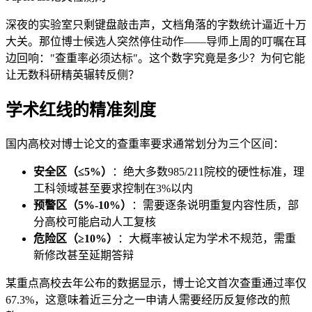
深夜的实验室只剩键盘敲击声，文档角落的字数统计逼近十万
大关。那位博士候选人突然停住动作——导师上周的叮嘱在耳
边回响："查重率必须达标"。这个数字究竟是多少？为何它能
让无数科研精英辗转反侧？
学术红线的精准刻度
国内高校对博士论文的查重率要求通常划分为三个区间：
安全区（≤5%）
：绝大多数985/211院校的硬性标准，理
工科领域甚至要求控制在3%以内
预警区（5%-10%）
：需要逐条说明重复内容性质，部
分高校可能启动人工复核
危险区（≥10%）
：大概率被认定为学术不规范，需重
新修改甚至延期答辩
某重点高校去年公布的数据显示，博士论文首次查重通过率仅
67.3%，这意味着近三分之一申请人需要经历反复修改的煎