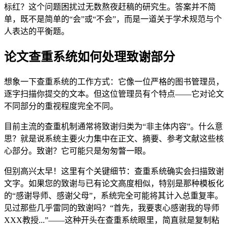
标红？这个问题困扰过无数熬夜赶稿的研究生。答案并不简
单，既不是简单的“会”或“不会”，而是一道关于学术规范与个
人表达的平衡题。
论文查重系统如何处理致谢部分
想象一下查重系统的工作方式：它像一位严格的图书管理员，
逐字扫描你提交的文本。但这位管理员有个特点——它对论文
不同部分的重视程度完全不同。
目前主流的查重机制通常将致谢归类为“非主体内容”。什么意
思？就是说系统主要火力集中在正文、摘要、参考文献这些核
心部分。致谢？它可能只是匆匆瞥一眼。
但别高兴太早！这里有个关键细节：查重系统确实会扫描致谢
文字。如果您的致谢与已有论文高度相似，特别是那种模板化
的“感谢导师、感谢父母”，系统完全可能将其计入总重复率。
见过那些几乎雷同的致谢吗？“首先，我要衷心感谢我的导师
XXX教授...”——这种开头在查重系统眼里，简直就是复制粘