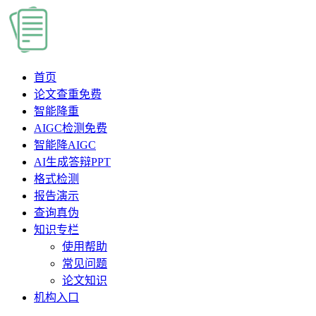
首页
论文查重
免费
智能降重
AIGC检测
免费
智能降AIGC
AI生成答辩PPT
格式检测
报告演示
查询真伪
知识专栏
使用帮助
常见问题
论文知识
机构入口