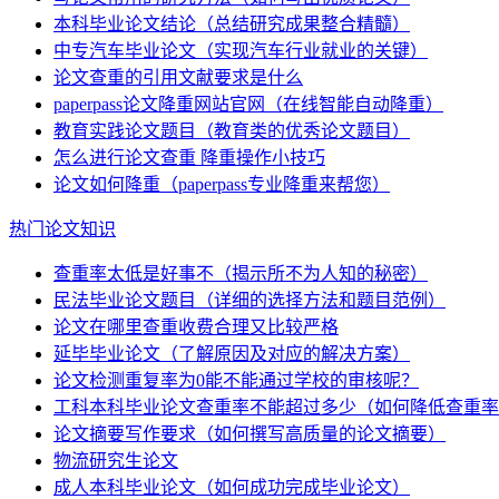
本科毕业论文结论（总结研究成果整合精髓）
中专汽车毕业论文（实现汽车行业就业的关键）
论文查重的引用文献要求是什么
paperpass论文降重网站官网（在线智能自动降重）
教育实践论文题目（教育类的优秀论文题目）
怎么进行论文查重 降重操作小技巧
论文如何降重（paperpass专业降重来帮您）
热门论文知识
查重率太低是好事不（揭示所不为人知的秘密）
民法毕业论文题目（详细的选择方法和题目范例）
论文在哪里查重收费合理又比较严格
延毕毕业论文（了解原因及对应的解决方案）
论文检测重复率为0能不能通过学校的审核呢？
工科本科毕业论文查重率不能超过多少（如何降低查重率
论文摘要写作要求（如何撰写高质量的论文摘要）
物流研究生论文
成人本科毕业论文（如何成功完成毕业论文）