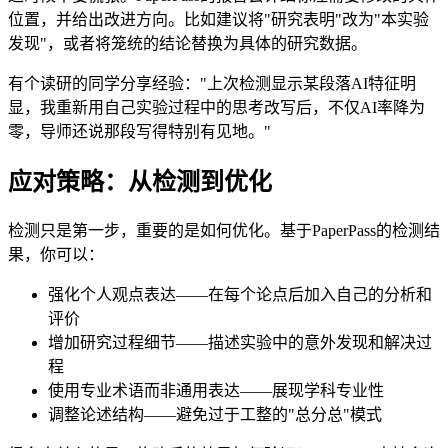
位置，并给出改进方向。比如建议将"研究表明"改为"本实验
发现"，或者将笼统的结论替换为具体的研究数据。
有个读研的同学分享经验："上次检测显示某段落AI特征明
显，我重新用自己实验过程中的思考改写后，不仅AI率降为
零，导师还说那段写得特别有见地。"
应对策略：从检测到优化
检测只是第一步，重要的是如何优化。基于PaperPass的检测结
果，你可以：
强化个人观点表达——在每个论点后加入自己的分析和
评价
增加研究过程细节——描述实验中的意外发现和解决过
程
使用专业术语而非通用表达——展现学科专业性
调整论述结构——避免过于工整的"总分总"模式