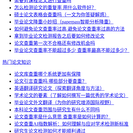
需要对课程论文进行查重吗
怎么检测论文的重复率 用什么软件好？
硕士论文表格会查重吗（一文为你答疑解惑）
毕业论文降重小妙招（paperpass智能分析降重）
如何避免论文查重率过高 避免论文查重率过高的方法
拿到毕业论文检测报告之后要如何修改论文
论文查重第一次不合格还有修改机会吗
毕业论文查重率不能超过多少 查重率最高不能过多少？
热门论文知识
论文库查重哪个系统更加有保障
论文引言查重吗 哪些部分要查重？
英语翻译研究论文（探索翻译角度与方法）
学术论文的要素（了解如何撰写一篇优秀的学术论文）
毕业论文外文翻译（为你的研究增添国际视野）
本科论文查重范围与研究生有什么不同吗
论文查重率是什么意思 查重率是如何计算的？
论文查重AI指数解析：如何理解与应对学术检测新标准
研究生论文检测如何才能顺利通过