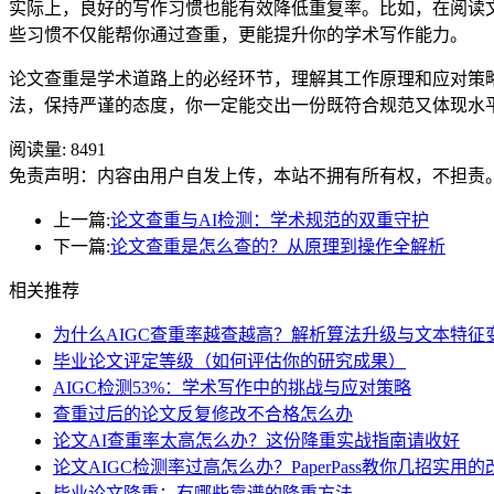
实际上，良好的写作习惯也能有效降低重复率。比如，在阅读
些习惯不仅能帮你通过查重，更能提升你的学术写作能力。
论文查重是学术道路上的必经环节，理解其工作原理和应对策
法，保持严谨的态度，你一定能交出一份既符合规范又体现水
阅读量:
8491
免责声明：内容由用户自发上传，本站不拥有所有权，不担责
上一篇:
论文查重与AI检测：学术规范的双重守护
下一篇:
论文查重是怎么查的？从原理到操作全解析
相关推荐
为什么AIGC查重率越查越高？解析算法升级与文本特征
毕业论文评定等级（如何评估你的研究成果）
AIGC检测53%：学术写作中的挑战与应对策略
查重过后的论文反复修改不合格怎么办
论文AI查重率太高怎么办？这份降重实战指南请收好
论文AIGC检测率过高怎么办？PaperPass教你几招实用
毕业论文降重：有哪些靠谱的降重方法