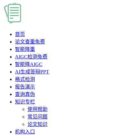
首页
论文查重
免费
智能降重
AIGC检测
免费
智能降AIGC
AI生成答辩PPT
格式检测
报告演示
查询真伪
知识专栏
使用帮助
常见问题
论文知识
机构入口