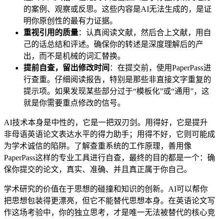
的案例、观察或反思。这些内容是AI无法生成的，是证
明你原创性的最有力证据。
重视引用的质量
：认真阅读文献，然后合上文献，用自
己的话总结和评述。确保你的转述是深度理解后的产
出，而不是机械的词汇替换。
提前自查，留出修改时间
：在提交前，使用PaperPass进
行查重。仔细阅读报告，特别是那些非直接文字重复的
提示项。如果发现某些部分过于“模板化”或“通用”，这
就是你需要重点修改的信号。
AI技术本身是中性的，它是一把双刃剑。用得好，它是提升
非母语英语论文表达水平的得力助手；用得不好，它则可能成
为学术诚信的陷阱。了解查重系统的工作原理，善用像
PaperPass这样的专业工具进行自查，最终的目的都是一个：确
保你提交的论文，真实、准确、并且真正属于你自己。
学术研究的价值在于思想的碰撞和知识的创新。AI可以帮你
把思想包装得更漂亮，但它不能替代思想本身。在英语论文写
作这场考验中，你的独立思考，才是唯一无法被替代的核心竞