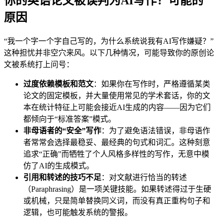
你的英语论文被误判为AI写作？可能的
原因
“我一个字一个字自己写的，为什么系统说我有AI写作嫌疑？”
这种担忧并非空穴来风。以下几种情况，可能导致你的原创论
文被系统打上问号：
过度依赖模板和范文
：如果你在写作时，严格遵循某类
论文的固定模板，并大量使用常见的学术套话，你的文
本在统计特征上可能会接近AI生成的内容——因为它们
都倾向于“标准答案”模式。
非母语者的“安全”写作
：为了避免语法错误，非母语作
者常常会选择最稳妥、最经典的句式和词汇。这种刻意
追求“正确”而牺牲了个人风格多样性的写作，无意中模
仿了AI的生成模式。
引用和转述的技巧不足
：对文献进行恰当的转述
（Paraphrasing）是一项关键技能。如果转述得过于生硬
或机械，只是简单替换同义词，而没有真正重构句子和
逻辑，也可能触发系统的警报。