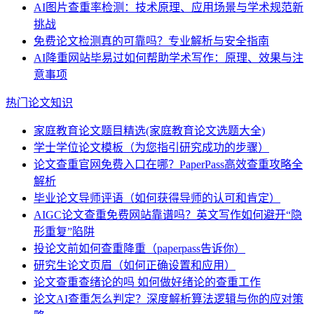
AI图片查重率检测：技术原理、应用场景与学术规范新
挑战
免费论文检测真的可靠吗？专业解析与安全指南
AI降重网站毕易过如何帮助学术写作：原理、效果与注
意事项
热门论文知识
家庭教育论文题目精选(家庭教育论文选题大全)
学士学位论文模板（为您指引研究成功的步骤）
论文查重官网免费入口在哪？PaperPass高效查重攻略全
解析
毕业论文导师评语（如何获得导师的认可和肯定）
AIGC论文查重免费网站靠谱吗？英文写作如何避开“隐
形重复”陷阱
投论文前如何查重降重（paperpass告诉你）
研究生论文页眉（如何正确设置和应用）
论文查重查绪论的吗 如何做好绪论的查重工作
论文AI查重怎么判定？深度解析算法逻辑与你的应对策