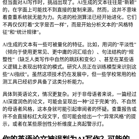
但当面对AI写作时，挑战出现了。AI生成的文本往往是“新颖”
的，在字面上可能找不到直接的复制来源。然而，这并不意味
着查重系统就无能为力。先进的检测算法已经开始进化，它们
不再仅仅盯着“文字是否一样”，而是开始分析文本的“风格特
征”和“统计规律”。
AI生成的文本有一些可被量化的特征。比如，用词的“平淡性”
（倾向于使用更常见、更中庸的词汇组合）、句法结构的“规
整性”（缺乏人类写作中自然的跳跃和变化）、甚至在某些语
义逻辑上表现出特定的模式。研究人员正在训练模型来识别这
些“AI指纹”。虽然这项技术仍在发展中，但一些学校常用的检
测工具已经初步具备了这类分析能力。
具体到英语论文，情况更复杂。对于非母语者来说，一篇经过
AI深度润色的论文，可能会呈现出一种“过于完美”的、不自然
的母语者风格，这本身就可能引起审阅者的怀疑。查重报告或
许不会直接标红大段文字，但可能会给出一个“异常风格”的提
示，或者在某些原创性分析维度上亮起警示灯。