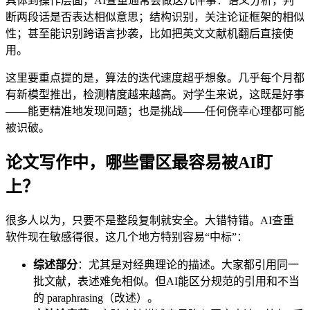
具体到操作层面，AI查重通常会做这几件事：语义分析，判
断两段话是否表达相似意思；结构识别，关注论证框架的相似
性；甚至能识别跨语言抄袭，比如把英文文献机翻后直接使
用。
这里要重点提的是，算法的迭代速度超乎想象。几乎每个月都
有新模型推出，检测精度越来越高。对学生来说，这既是好事
——能更精准地发现问题；也是挑战——任何侥幸心理都可能
被识破。
论文写作中，哪些雷区最容易被AI盯
上？
很多人以为，只要不是整段复制就安全。大错特错。AI查重
软件现在敏感得很，这几个地方特别容易“中标”：
综述部分
：尤其是对经典理论的描述。大家都引用同一
批文献，表述难免相似。但AI能区分规范的引用和不当
的 paraphrasing（改述）。