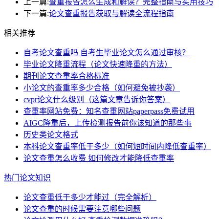
上一篇:
查重报告怎么生成和解读？完整指南与实用技巧
下一篇:
论文查重报告获取与解读全流程指南
相关推荐
自考论文查重吗 自考生毕业论文怎么通过审核？
毕业论文降重流程（论文快速降重的方法）
期刊论文查重率合格标准
小论文的查重率多少合格（如何避免被抄袭）
cvpr论文什么级别（这篇文章告诉你答案）
查重率网站免费：知名查重网站paperpass免费试用
AIGC降重后，上传检测报告前你该知道的那些事
历史类论文格式
本科论文查重率低于多少（如何短时间内降低查重率）
论文查重怎么收费 如何修改才能降低查重率
热门论文知识
论文查重低于多少才能过（完全解析）
论文查重的时候需要注意哪些问题