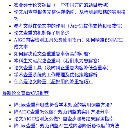
农业硕士论文题目（一些不同方向的题目示例）
论文AI查重报告完整保存指南：从检测到归档的实用技
巧
参考文献在论文中的作用（为研究提供支持和权威性）
论文查重的机制你了解多少
AIGC内容检测工具免费使用指南：如何精准识别AI生
成文本
如何解决论文查重重复率偏高的问题？
本科生文献综述查重吗（我们来为您解答）
论文查重工具（及时纠正重复内容降低查重率）
学术查重系统的工作原理及优化策略解析
什么是论文降重（超好用的降重技巧）
最新论文查重知识推荐
降aigc查重有哪些符合学术规范的实用调整方法？
降AIGC查重怎么做？规范调整的实用方法分享
论文AIGC检测怎么做？自查步骤与结果解读指南
降aigc查重：规范调整AI生成内容降低疑似度的方法