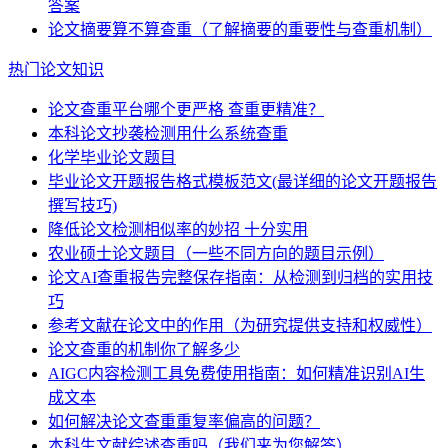
答案
论文摘要算不算查重（了解摘要的重要性与查重机制）
热门论文知识
论文查重平台哪个更严格 查重更精准？
本科论文抄袭检测用什么系统查重
化学毕业论文题目
毕业论文开题报告格式模板范文(最详细的论文开题报告
撰写技巧)
降低论文检测相似率的妙招 十分实用
农业硕士论文题目（一些不同方向的题目示例）
论文AI查重报告完整保存指南：从检测到归档的实用技
巧
参考文献在论文中的作用（为研究提供支持和权威性）
论文查重的机制你了解多少
AIGC内容检测工具免费使用指南：如何精准识别AI生
成文本
如何解决论文查重重复率偏高的问题？
本科生文献综述查重吗（我们来为您解答）