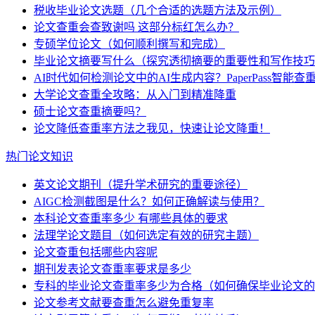
税收毕业论文选题（几个合适的选题方法及示例）
论文查重会查致谢吗 这部分标红怎么办？
专硕学位论文（如何顺利撰写和完成）
毕业论文摘要写什么（探究透彻摘要的重要性和写作技巧
AI时代如何检测论文中的AI生成内容？PaperPass智能
大学论文查重全攻略：从入门到精准降重
硕士论文查重摘要吗？
论文降低查重率方法之我见，快速让论文降重！
热门论文知识
英文论文期刊（提升学术研究的重要途径）
AIGC检测截图是什么？如何正确解读与使用？
本科论文查重率多少 有哪些具体的要求
法理学论文题目（如何选定有效的研究主题）
论文查重包括哪些内容呢
期刊发表论文查重率要求是多少
专科的毕业论文查重率多少为合格（如何确保毕业论文的
论文参考文献要查重怎么避免重复率