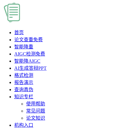
首页
论文查重
免费
智能降重
AIGC检测
免费
智能降AIGC
AI生成答辩PPT
格式检测
报告演示
查询真伪
知识专栏
使用帮助
常见问题
论文知识
机构入口