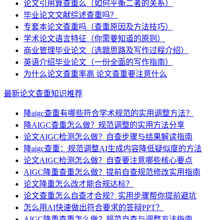
论文引用算查重么（如何平衡二者的关系）
毕业论文文献综述查重吗？
专套本论文查重吗（查重原因及方法技巧）
学术论文语言特征（你需要知道的原则）
商业管理毕业论文（选题思路及写作过程介绍）
英语介绍毕业论文（一份全面的写作指南）
为什么论文查重率高 论文查重要注意什么
最新论文查重知识推荐
降aigc查重有哪些符合学术规范的实用调整方法？
降AIGC查重怎么做？规范调整的实用方法分享
论文AIGC检测怎么做？自查步骤与结果解读指南
降aigc查重：规范调整AI生成内容降低疑似度的方法
论文AIGC检测怎么做？自查要注意哪些核心要点
AIGC降重查重怎么做？提前自查规范修改实用指南
论文降重怎么改才能合规达标？
论文查重怎么自查才合规？实用步骤帮你提前避坑
怎么用AI快速做出符合要求的答辩PPT？
AIGC降重查重怎么做？规范自查与调整方法指南