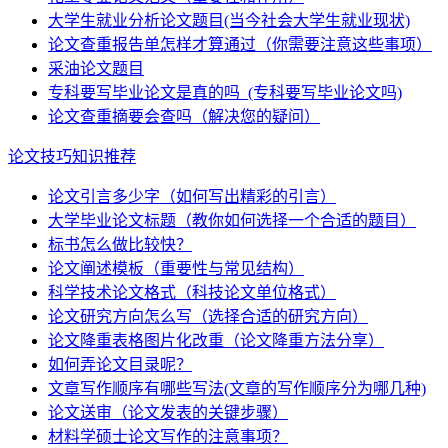
大学生就业分析论文题目(当今社会大学生就业现状)
论文查重报告单怎样才算通过（你需要注意这些事项）
采油论文题目
专科要写毕业论文是真的吗_(专科要写毕业论文吗)
论文查重摘要会查吗（解决您的疑问）
论文技巧知识推荐
论文引言多少字（如何写出精彩的引言）
大学毕业论文标题（教你如何选择一个合适的题目）
标书怎么做比较快？
论文阐述模板（重要性与常见结构）
科学技术论文格式（科技论文单位格式）
论文研究方向怎么写（选择合适的研究方向）
论文降重表格图片化改重（论文降重方法分享）
如何弄论文目录呢？
文章写作顺序有哪些写法(文章的写作顺序分为哪几种)
论文送审（论文发表的关键步骤）
材料学硕士论文写作的注意事项？