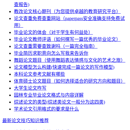
查报告)
教改论文核心期刊（为您提供卓越的教育研究平台）
论文查重免费查重网站（paperpass安全准确支持免费试
用）
毕业论文的体会（对于学生有何益处）
毕业论文教师评语（如何撰写一篇优秀的毕业论文）
论文查重需要查致谢吗（一篇完全指南）
毕业简历求职意向怎么写我来告诉你
舞蹈论文题目（使用舞蹈表达情感与文化的艺术之旅）
论文模型怎么构建(快速完成一篇论文的写作模型)
本科论文参考文献有哪些
体育硕士论文题目（如何选择适合的研究方向和题目）
大学生论文咋写
园林专业毕业论文格式与内容详解
综述论文的类型(综述类论文一般分为这四类)
学术论文引用格式的要求是什么
最新论文技巧知识推荐