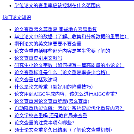
学位论文的查重率应该控制在什么范围内
热门论文知识
论文查重怎么算重复 哪些地方容易重复
毕业论文中的数据（了解、收集和分析数据的重要性）
期刊论文的英文摘要要不要查重
论文查重包括哪些部分内容是学生需要了解的
论文查重查引用文献吗
研究生小论文字数（如何撰写一篇高质量的小论文）
论文查重标准是什么（论文重复率多少合格）
论文查重包括致谢吗
什么是论文降重（超好用的降重技巧）
论文用到AIGC生成内容，该怎么进行AIGC查重？
论文查重网论文查重步骤(怎么查重)
自动降重功能详解：怎样让系统智能优化重复内容？
论文学校查重吗 还是教育局来查重
论文查重的注意事项有哪些？
硕士论文查重多久出结果（了解论文查重机制）