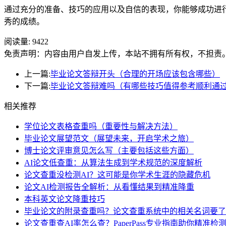
通过充分的准备、技巧的应用以及自信的表现，你能够成功进
秀的成绩。
阅读量:
9422
免责声明：内容由用户自发上传，本站不拥有所有权，不担责
上一篇:
毕业论文答辩开头（合理的开场应该包含哪些）
下一篇:
毕业论文答辩难吗（有哪些技巧值得参考顺利通
相关推荐
学位论文表格查重吗（重要性与解决方法）
毕业论文展望范文（展望未来，开启学术之旅）
博士论文评审意见怎么写（主要包括这些方面）
AI论文低查重：从算法生成到学术规范的深度解析
论文查重没检测AI？这可能是你学术生涯的隐藏危机
论文AI检测报告全解析：从看懂结果到精准降重
本科英文论文降重技巧
毕业论文的附录查重吗？论文查重系统中的相关名词要了
论文查重查AI率怎么查？PaperPass专业指南助你精准检