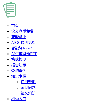
首页
论文查重
免费
智能降重
AIGC检测
免费
智能降AIGC
AI生成答辩PPT
格式检测
报告演示
查询真伪
知识专栏
使用帮助
常见问题
论文知识
机构入口