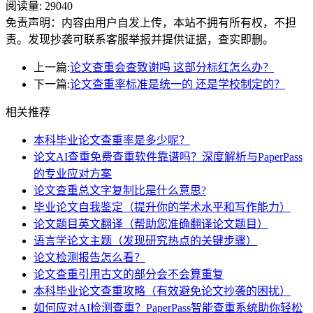
阅读量:
29040
免责声明：内容由用户自发上传，本站不拥有所有权，不担
责。发现抄袭可联系客服举报并提供证据，查实即删。
上一篇:
论文查重会查致谢吗 这部分标红怎么办？
下一篇:
论文查重率标准是统一的 还是学校制定的？
相关推荐
本科毕业论文查重率是多少呢？
论文AI查重免费查重软件靠谱吗？深度解析与PaperPass
的专业应对方案
论文查重总文字复制比是什么意思?
毕业论文自我鉴定（提升你的学术水平和写作能力）
论文题目英文翻译（帮助您准确翻译论文题目）
语言学论文主题（发现研究热点的关键步骤）
论文检测报告怎么看？
论文查重引用古文的部分会不会算重复
本科毕业论文查重攻略（有效避免论文抄袭的困扰）
如何应对AI检测查重？PaperPass智能查重系统助你轻松