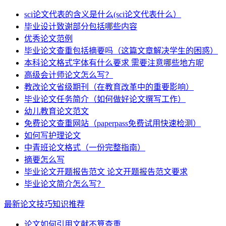
sci论文代表的含义是什么(sci论文代表什么）
毕业设计致谢部分包括哪些内容
优秀论文范例
毕业论文查重包括摘要吗（这篇文章解决学生的困惑）
本科论文格式字体有什么要求 需要注意哪些地方呢
高级会计师论文怎么写？
教改论文省级期刊（在教育改革中的重要影响）
毕业论文任务简介（如何做好论文撰写工作）
幼儿教育论文范文
免费论文查重网站（paperpass免费试用快速检测）
如何写护理论文
中青班论文格式（一份完整指南）
摘要怎么写
毕业论文开题报告范文 论文开题报告范文要求
毕业论文简介怎么写？
最新论文技巧知识推荐
论文如何引用文献不算查重