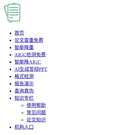
首页
论文查重
免费
智能降重
AIGC检测
免费
智能降AIGC
AI生成答辩PPT
格式检测
报告演示
查询真伪
知识专栏
使用帮助
常见问题
论文知识
机构入口