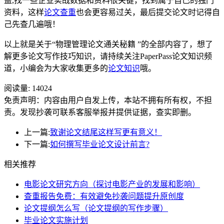
益,找一些企业实战数据和资料很关键，找到属于自己的独门
资料，这样
论文查重
也会更容易过关，最后提交论文时记得自
己先查几遍哦！
以上就是关于“物理管理论文通关秘籍 ”的全部内容了，想了
解更多论文写作技巧知识，请持续关注PaperPass论文知识频
道，小编会为大家收集更多的
论文知识
哦。
阅读量:
14024
免责声明：内容由用户自发上传，本站不拥有所有权，不担
责。发现抄袭可联系客服举报并提供证据，查实即删。
上一篇:
致谢论文结尾这样写更有意义！
下一篇:
如何撰写毕业论文设计前言?
相关推荐
电影论文研究方向（探讨电影产业的发展和影响）
查重报告免费：有效避免抄袭问题提升原创度
论文提纲怎么写（论文提纲的写作步骤）
毕业论文实施计划