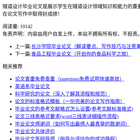
隧道设计毕业论文是展示学生在隧道设计领域知识和能力的重
在论文写作中取得好成绩！
阅读量:
10142
免责声明：内容由用户自发上传，本站不拥有所有权，不担责
上一篇:
长沙学院毕业论文（解读要点、写作技巧与注意
下一篇:
食品工程毕业论文（开启你的食品科学之旅）
相关推荐
论文查重免费查重（paperpass免费试用快速高效）
英语系毕业论文
科学研究的论文（深入了解其流程和规范）
论文的标准格式模板（一份完美的论文写作指南）
毕业论文的参考文献格式怎么设置(参考文献标准格式)
论文三线表格式要求(word三线表详细操作流程)
毕业论文感谢词（如何写出最感人最真挚的致谢词）
毕业论文总体评价
毕业论文答辩导师（指导与评估你的成功路程）