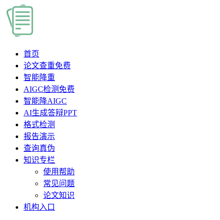
首页
论文查重
免费
智能降重
AIGC检测
免费
智能降AIGC
AI生成答辩PPT
格式检测
报告演示
查询真伪
知识专栏
使用帮助
常见问题
论文知识
机构入口