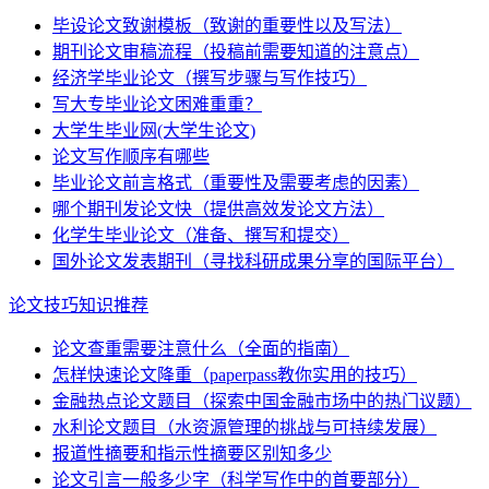
毕设论文致谢模板（致谢的重要性以及写法）
期刊论文审稿流程（投稿前需要知道的注意点）
经济学毕业论文（撰写步骤与写作技巧）
写大专毕业论文困难重重？
大学生毕业网(大学生论文)
论文写作顺序有哪些
毕业论文前言格式（重要性及需要考虑的因素）
哪个期刊发论文快（提供高效发论文方法）
化学生毕业论文（准备、撰写和提交）
国外论文发表期刊（寻找科研成果分享的国际平台）
论文技巧知识推荐
论文查重需要注意什么（全面的指南）
怎样快速论文降重（paperpass教你实用的技巧）
金融热点论文题目（探索中国金融市场中的热门议题）
水利论文题目（水资源管理的挑战与可持续发展）
报道性摘要和指示性摘要区别知多少
论文引言一般多少字（科学写作中的首要部分）