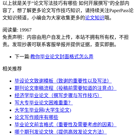
以上就是关于“论文写法技巧有哪些 如何开展撰写”的全部内
容了，想了解更多论文写作技巧知识，请持续关注PaperPass论
文知识频道，小编会为大家收集更多的
论文知识
哦。
阅读量:
19967
免责声明：内容由用户自发上传，本站不拥有所有权，不担
责。发现抄袭可联系客服举报并提供证据，查实即删。
下一篇:
教你毕业论文封面格式怎么弄
相关推荐
毕设论文致谢模板（致谢的重要性以及写法）
期刊论文审稿流程（投稿前需要知道的注意点）
经济学毕业论文（撰写步骤与写作技巧）
写大专毕业论文困难重重？
大学生毕业网(大学生论文)
论文写作顺序有哪些
毕业论文前言格式（重要性及需要考虑的因素）
哪个期刊发论文快（提供高效发论文方法）