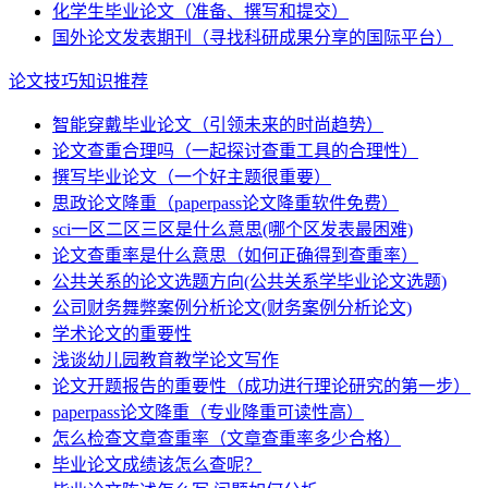
化学生毕业论文（准备、撰写和提交）
国外论文发表期刊（寻找科研成果分享的国际平台）
论文技巧知识推荐
智能穿戴毕业论文（引领未来的时尚趋势）
论文查重合理吗（一起探讨查重工具的合理性）
撰写毕业论文（一个好主题很重要）
思政论文降重（paperpass论文降重软件免费）
sci一区二区三区是什么意思(哪个区发表最困难)
论文查重率是什么意思（如何正确得到查重率）
公共关系的论文选题方向(公共关系学毕业论文选题)
公司财务舞弊案例分析论文(财务案例分析论文)
学术论文的重要性
浅谈幼儿园教育教学论文写作
论文开题报告的重要性（成功进行理论研究的第一步）
paperpass论文降重（专业降重可读性高）
怎么检查文章查重率（文章查重率多少合格）
毕业论文成绩该怎么查呢？